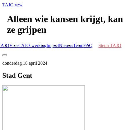
TAJO vzw
Alleen wie kansen krijgt, kan
ze grijpen
TAJO
Visie
TAJO-werking
Impact
Nieuws
Team
FAQ
Steun TAJO
donderdag 18 april 2024
Stad Gent